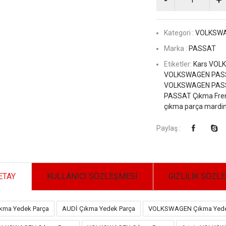
Kategori :
VOLKSW
Marka :
PASSAT
Etiketler:
Kars VOLK
VOLKSWAGEN PASSAT
VOLKSWAGEN PASSA
PASSAT Çıkma Fren 
çıkma parça mardin
Paylaş :
ETAY
KULLANICI SÖZLEŞMESİ
GİZLİLİK SÖZL
kma Yedek Parça
AUDİ Çıkma Yedek Parça
VOLKSWAGEN Çıkma Yede