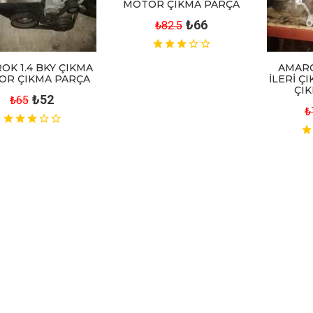
MOTOR ÇIKMA PARÇA
₺66
₺82.5
OK 1.4 BKY ÇIKMA
AMARO
OR ÇIKMA PARÇA
İLERİ Ç
ÇI
₺52
₺65
₺