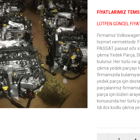
FİYATLARIMIZ TEMSİ
LÜTFEN GÜNCEL FİYAT
Firmamız Volkswagen,
hizmet vermektedir. 
PASSAT passat sıfır s
çıkma Yedek Parça, S
bulunur. Her türlü vw 
çıkma yedek parçayı t
firmamızda bulamıyac
yedek parça için deste
parçalarımız firmamız
parça için bizleri ara
konusunda her türlü y
tdi dcx kodlu çıkma ye