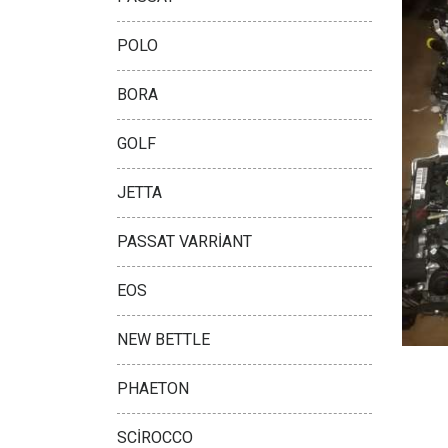
POLO
BORA
GOLF
JETTA
PASSAT VARRİANT
EOS
NEW BETTLE
PHAETON
SCİROCCO