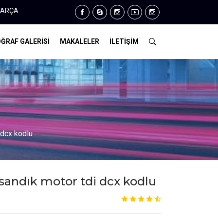
86 34 14
ĞRAF GALERİSİ
MAKALELER
İLETİŞİM
 dcx kodlu
r sandık motor tdi dcx kodlu