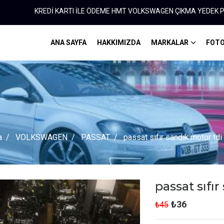
REDİ KARTI İLE ÖDEME HMT VOLKSWAGEN ÇIKMA YEDEK PARÇA 0312 3
ANA SAYFA
HAKKIMIZDA
MARKALAR
FOTO
a
VOLKSWAGEN
PASSAT
passat sıfır sandık motor tdi
passat sıfı
₺36
₺45