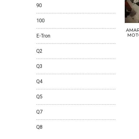
90
100
AMAR
MOT
E-Tron
Q2
Q3
Q4
Q5
Q7
Q8