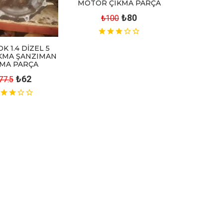
MOTOR ÇIKMA PARÇA
₺80
₺100
K 1.4 DİZEL 5
IKMA ŞANZIMAN
KMA PARÇA
₺62
77.5