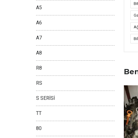
Bi
A5
Ga
A6
Ağ
A7
Bi
A8
R8
Ben
RS
S SERİSİ
TT
80