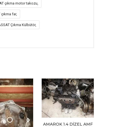
 çıkma motor takozu,
çıkma far,
SAT Çıkma Külbütör,
AMAROK 1.4 DİZEL AMF