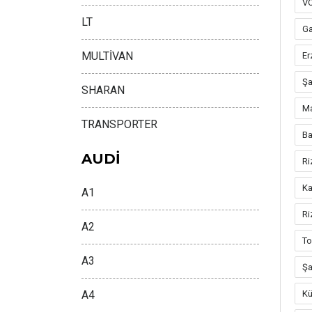
V
LT
Ga
MULTİVAN
Er
Şa
SHARAN
Ma
TRANSPORTER
Ba
AUDİ
Ri
Ka
A1
Ri
A2
To
A3
Şa
A4
Kü