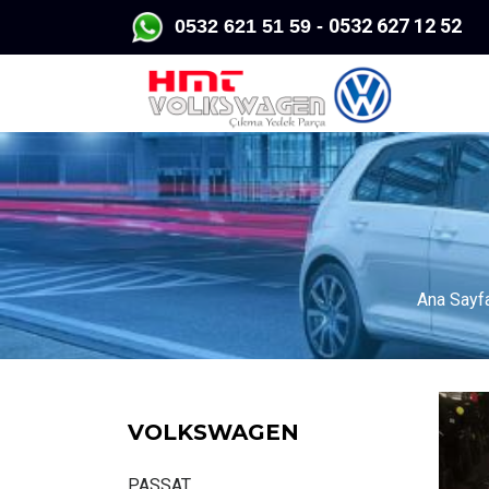
0532 627 12 52
K
0532 62
1 51 59 -
Ana Sayf
VOLKSWAGEN
PASSAT