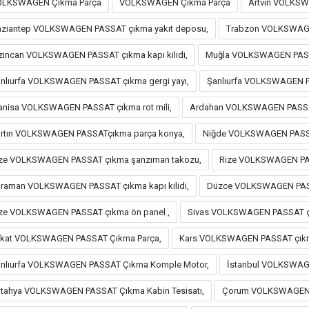
OLKSWAGEN Çıkma Parça
VOLKSWAGEN Çıkma Parça
Artvin VOLKSW
ziantep VOLKSWAGEN PASSAT çıkma yakıt deposu,
Trabzon VOLKSWAGE
zincan VOLKSWAGEN PASSAT çıkma kapı kilidi,
Muğla VOLKSWAGEN PASSA
nlıurfa VOLKSWAGEN PASSAT çıkma gergi yayı,
Şanlıurfa VOLKSWAGEN P
nisa VOLKSWAGEN PASSAT çıkma rot mili,
Ardahan VOLKSWAGEN PASSAT
rtın VOLKSWAGEN PASSATçıkma parça konya,
Niğde VOLKSWAGEN PASSAT
ze VOLKSWAGEN PASSAT çıkma şanzıman takozu,
Rize VOLKSWAGEN PA
raman VOLKSWAGEN PASSAT çıkma kapı kilidi,
Düzce VOLKSWAGEN PASS
ze VOLKSWAGEN PASSAT çıkma ön panel ,
Sivas VOLKSWAGEN PASSAT çı
kat VOLKSWAGEN PASSAT Çıkma Parça,
Kars VOLKSWAGEN PASSAT çıkma
nlıurfa VOLKSWAGEN PASSAT Çıkma Komple Motor,
İstanbul VOLKSWAG
tahya VOLKSWAGEN PASSAT Çıkma Kabin Tesisatı,
Çorum VOLKSWAGEN PA