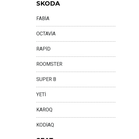
SKODA
FABİA
OCTAVİA
RAPİD
ROOMSTER
SUPER B
YETİ
KAROQ
KODİAQ