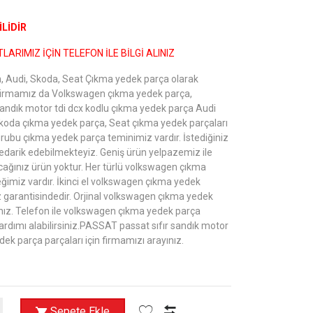
LİDİR
LARIMIZ İÇİN TELEFON İLE BİLGİ ALINIZ
 Audi, Skoda, Seat Çıkma yedek parça olarak
Firmamız da Volkswagen çıkma yedek parça,
andık motor tdi dcx kodlu çıkma yedek parça Audi
koda çıkma yedek parça, Seat çıkma yedek parçaları
grubu çıkma yedek parça teminimiz vardır. İstediğiniz
edarik edebilmekteyiz. Geniş ürün yelpazemiz ile
ağınız ürün yoktur. Her türlü volkswagen çıkma
ğimiz vardır. İkinci el volkswagen çıkma yedek
 garantisindedir. Orjinal volkswagen çıkma yedek
yınız. Telefon ile volkswagen çıkma yedek parça
ardımı alabilirsiniz.PASSAT passat sıfır sandık motor
dek parça parçaları için firmamızı arayınız.
Sepete Ekle