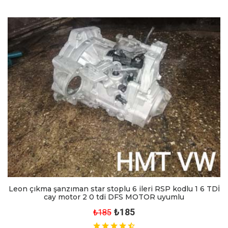
Leon çıkma şanzıman star stoplu 6 ileri RSP kodlu 1 6 TDİ
cay motor 2 0 tdi DFS MOTOR uyumlu
₺185
₺185