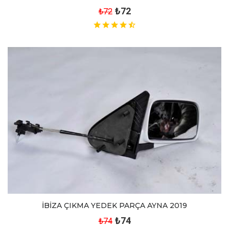
₺72
₺72
İBİZA ÇIKMA YEDEK PARÇA AYNA 2019
₺74
₺74