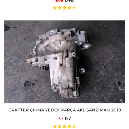
₺98
₺98
CRAFTER ÇIKMA YEDEK PARÇA AKL ŞANZIMAN 2019
₺7
₺7