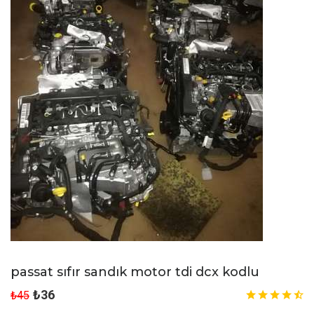
passat sıfır sandık motor tdi dcx kodlu
₺36
₺45