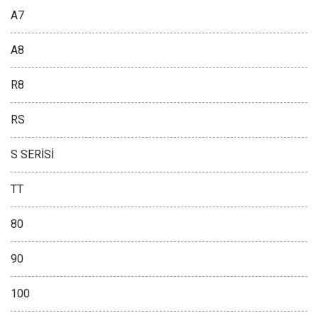
A7
A8
R8
RS
S SERİSİ
TT
80
90
100