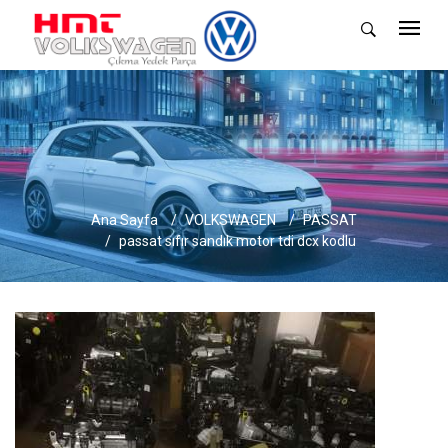
Ana Sayfa
VOLKSWAGEN
PASSAT
passat sıfır sandık motor tdi dcx kodlu