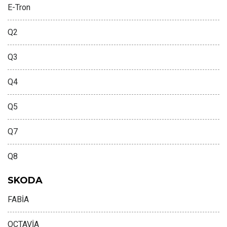
E-Tron
Q2
Q3
Q4
Q5
Q7
Q8
SKODA
FABİA
OCTAVİA