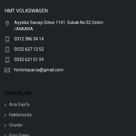
HMT VOLKSWAGEN
Ayyıldız Sanayi Sitesi 1141. Sokak No:02 Ostim
/ANKARA
0312 386 34 14
0532 627 12 52
0532 621 51 59
hmtotoparca@gmail.com
SAYFALAR
Ana Sayfa
Hakkımızda
Ürünler
Foto Galeri