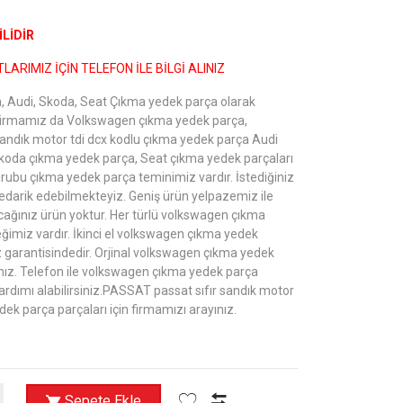
LİDİR
LARIMIZ İÇİN TELEFON İLE BİLGİ ALINIZ
 Audi, Skoda, Seat Çıkma yedek parça olarak
Firmamız da Volkswagen çıkma yedek parça,
andık motor tdi dcx kodlu çıkma yedek parça Audi
koda çıkma yedek parça, Seat çıkma yedek parçaları
grubu çıkma yedek parça teminimiz vardır. İstediğiniz
edarik edebilmekteyiz. Geniş ürün yelpazemiz ile
ağınız ürün yoktur. Her türlü volkswagen çıkma
ğimiz vardır. İkinci el volkswagen çıkma yedek
 garantisindedir. Orjinal volkswagen çıkma yedek
yınız. Telefon ile volkswagen çıkma yedek parça
ardımı alabilirsiniz.PASSAT passat sıfır sandık motor
dek parça parçaları için firmamızı arayınız.
Sepete Ekle