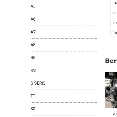
Tr
A5
Dü
A6
Ba
A7
To
A8
R8
Ben
RS
S SERİSİ
TT
80
A