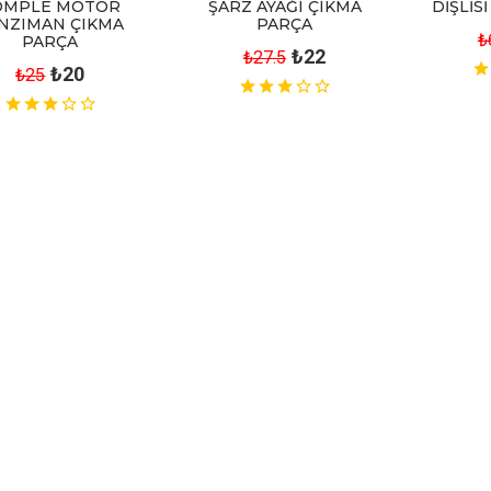
OMPLE MOTOR
ŞARZ AYAĞI ÇIKMA
DİŞLİS
NZIMAN ÇIKMA
PARÇA
₺
PARÇA
₺22
₺27.5
₺20
₺25