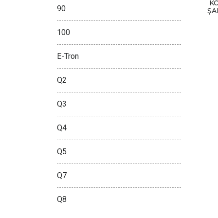
K
90
ŞA
100
E-Tron
Q2
Q3
Q4
Q5
Q7
Q8