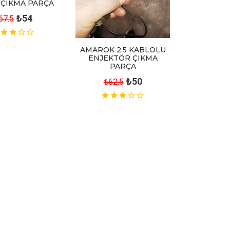
İ ÇIKMA PARÇA
₺54
67.5
AMAROK 2.5 KABLOLU
ENJEKTÖR ÇIKMA
PARÇA
₺50
₺62.5