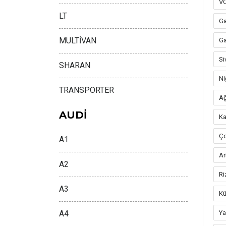
V
LT
Ga
MULTİVAN
Ga
Si
SHARAN
Ni
TRANSPORTER
Ağ
AUDİ
Ka
Ço
A1
Ar
A2
Ri
A3
Kü
A4
Ya