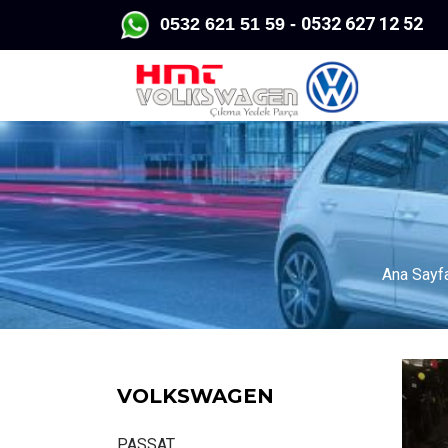
0532 627 12 52
K
0532 62
1 51 59 -
Ana Sayf
VOLKSWAGEN
PASSAT