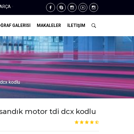
86 34 14
ĞRAF GALERİSİ
MAKALELER
İLETİŞİM
 dcx kodlu
r sandık motor tdi dcx kodlu