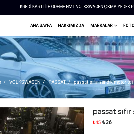
REDİ KARTI İLE ÖDEME HMT VOLKSWAGEN ÇIKMA YEDEK PARÇA 0312 3
ANA SAYFA
HAKKIMIZDA
MARKALAR
FOTO
a
VOLKSWAGEN
PASSAT
passat sıfır sandık motor tdi
passat sıfı
₺36
₺45