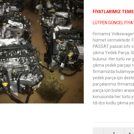
FİYATLARIMIZ TEMSİ
LÜTFEN GÜNCEL FİYAT
Firmamız Volkswagen,
hizmet vermektedir. 
PASSAT passat sıfır s
çıkma Yedek Parça, S
bulunur. Her türlü vw 
çıkma yedek parçayı t
firmamızda bulamıyac
yedek parça için deste
parçalarımız firmamız
parça için bizleri ara
konusunda her türlü y
tdi dcx kodlu çıkma ye