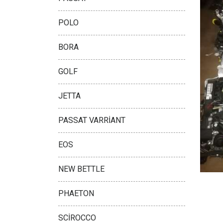
POLO
BORA
GOLF
JETTA
PASSAT VARRİANT
EOS
NEW BETTLE
PHAETON
SCİROCCO