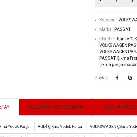
Kategori :
VOLKSW
Marka :
PASSAT
Etiketler:
Kars VOLK
VOLKSWAGEN PASSAT
VOLKSWAGEN PASSA
PASSAT Çıkma Fren 
çıkma parça mardin
Paylaş :
ETAY
KULLANICI SÖZLEŞMESİ
GİZLİLİK SÖZL
kma Yedek Parça
AUDİ Çıkma Yedek Parça
VOLKSWAGEN Çıkma Yede