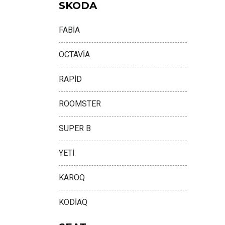
SKODA
FABİA
OCTAVİA
RAPİD
ROOMSTER
SUPER B
YETİ
KAROQ
KODİAQ