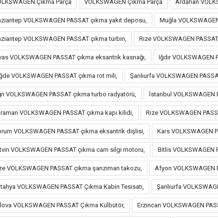
OLKSWAGEN Çıkma Parça
VOLKSWAGEN Çıkma Parça
Ardahan VOLK
ziantep VOLKSWAGEN PASSAT çıkma yakıt deposu,
Muğla VOLKSWAGEN 
ziantep VOLKSWAGEN PASSAT çıkma türbin,
Rize VOLKSWAGEN PASSAT 
vas VOLKSWAGEN PASSAT çıkma eksantrik kasnağı,
Iğdır VOLKSWAGEN P
ğde VOLKSWAGEN PASSAT çıkma rot mili,
Şanlıurfa VOLKSWAGEN PASSAT 
rı VOLKSWAGEN PASSAT çıkma turbo radyatörü,
İstanbul VOLKSWAGEN P
raman VOLKSWAGEN PASSAT çıkma kapı kilidi,
Rize VOLKSWAGEN PASSAT
rum VOLKSWAGEN PASSAT çıkma eksantrik dişlisi,
Kars VOLKSWAGEN PAS
tvin VOLKSWAGEN PASSAT çıkma cam silgi motoru,
Bitlis VOLKSWAGEN P
ze VOLKSWAGEN PASSAT çıkma şanzıman takozu,
Afyon VOLKSWAGEN P
tahya VOLKSWAGEN PASSAT Çıkma Kabin Tesisatı,
Şanlıurfa VOLKSWAG
lova VOLKSWAGEN PASSAT Çıkma Külbütör,
Erzincan VOLKSWAGEN PASSAT