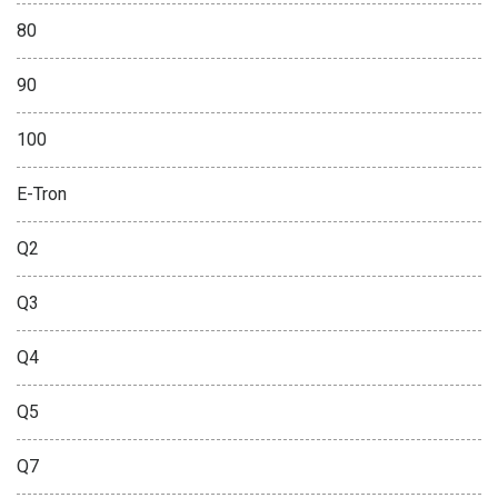
80
90
100
E-Tron
Q2
Q3
Q4
Q5
Q7