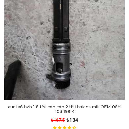
audi a6 bzb 1 8 tfsi cdh cdn 2 tfsi balans mili OEM 06H
103 199 K
₺134
₺167.5