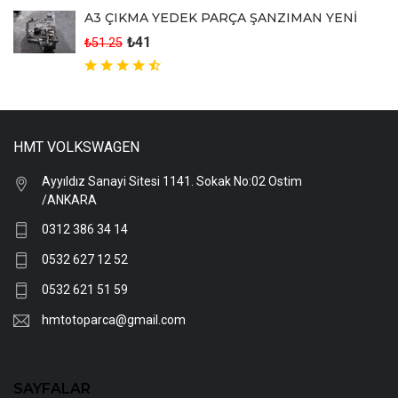
A3 ÇIKMA YEDEK PARÇA ŞANZIMAN YENİ
₺41
₺51.25
HMT VOLKSWAGEN
Ayyıldız Sanayi Sitesi 1141. Sokak No:02 Ostim
/ANKARA
0312 386 34 14
0532 627 12 52
0532 621 51 59
hmtotoparca@gmail.com
SAYFALAR