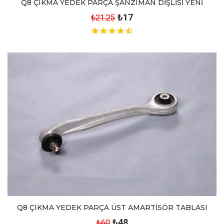
Q8 ÇIKMA YEDEK PARÇA ŞANZIMAN DİŞLİSİ YENİ
₺17
₺21.25
Q8 ÇIKMA YEDEK PARÇA ÜST AMARTİSÖR TABLASI
₺48
₺60