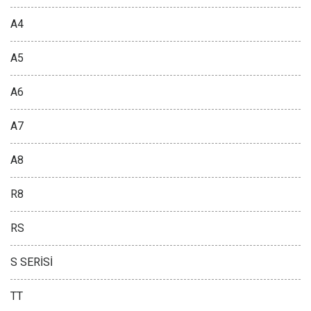
A4
A5
A6
A7
A8
R8
RS
S SERİSİ
TT