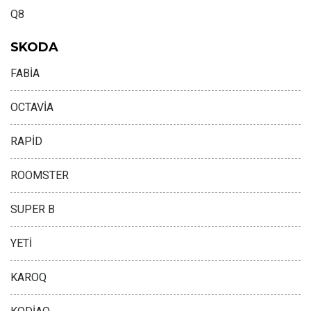
Q8
SKODA
FABİA
OCTAVİA
RAPİD
ROOMSTER
SUPER B
YETİ
KAROQ