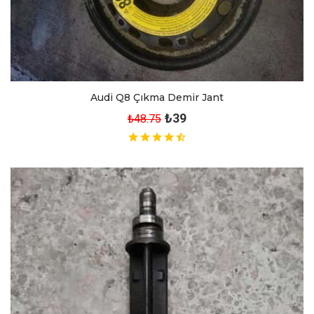
Audi Q8 Çıkma Demir Jant
₺39
₺48.75