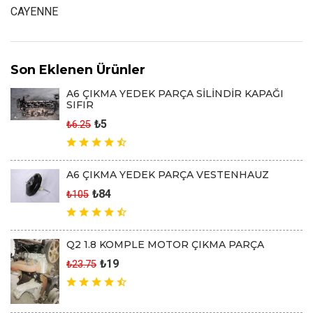
CAYENNE
Son Eklenen Ürünler
A6 ÇIKMA YEDEK PARÇA SİLİNDİR KAPAĞI
SIFIR
₺5
₺6.25
A6 ÇIKMA YEDEK PARÇA VESTENHAUZ
₺84
₺105
Q2 1.8 KOMPLE MOTOR ÇIKMA PARÇA
₺19
₺23.75