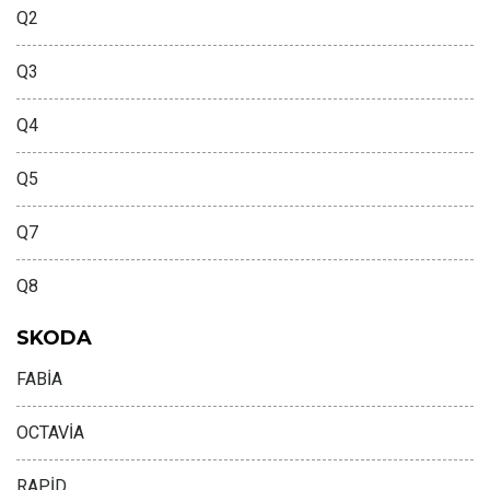
Q2
Q3
Q4
Q5
Q7
Q8
SKODA
FABİA
OCTAVİA
RAPİD