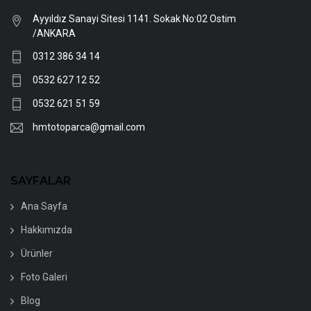
Ayyıldız Sanayi Sitesi 1141. Sokak No:02 Ostim
/ANKARA
0312 386 34 14
0532 627 12 52
0532 621 51 59
hmtotoparca@gmail.com
SAYFALAR
Ana Sayfa
Hakkımızda
Ürünler
Foto Galeri
Blog