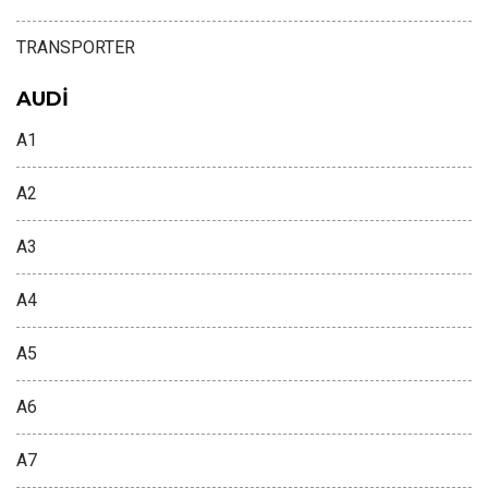
TRANSPORTER
AUDİ
A1
A2
A3
A4
A5
A6
A7