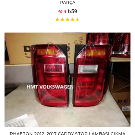
PARÇA
₺59
₺59
PHAETON 2012_2017 CADDY STOP LAMBASI ÇIKMA