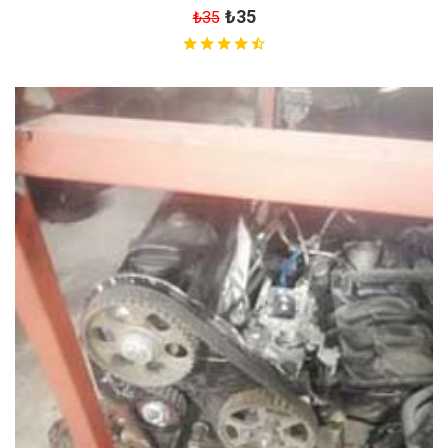
₺35
₺35