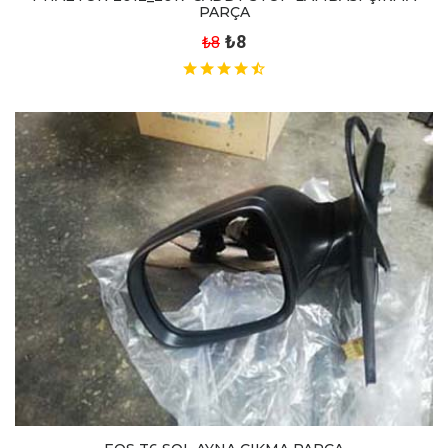
PARÇA
₺8
₺8