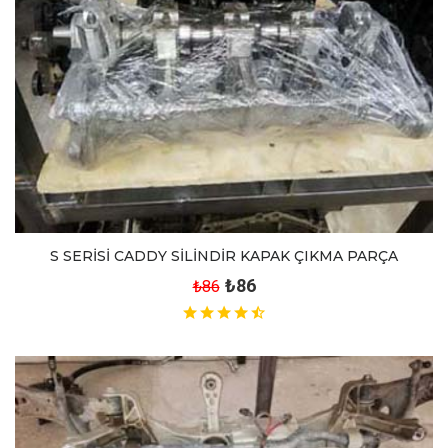
S SERİSİ CADDY SİLİNDİR KAPAK ÇIKMA PARÇA
₺86
₺86