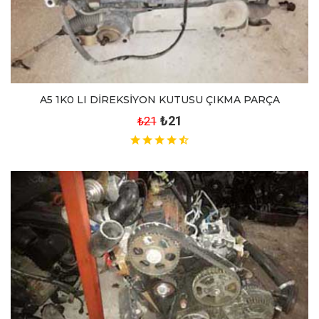
A5 1K0 LI DİREKSİYON KUTUSU ÇIKMA PARÇA
₺21
₺21